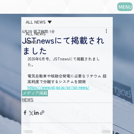
MENU
ALL NEWS
6月2日
読了時間: 1分
ALL NEWS
JSTnewsにて掲載され
NEWS
ました
2026年6月号、JSTnewsにて掲載されまし
た。
電気自動車や核融合発電に必要なリチウム 超
高純度で分離するシステムを開発
https://www.jst.go.jp/pr/jst-news/
メディア掲載
NEWS