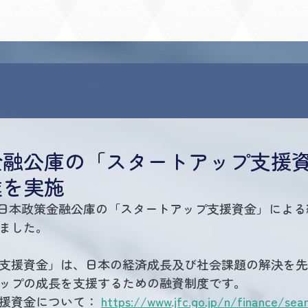
金融公庫の「スタートアップ支援
達を実施
会社日本政策金融公庫の「スタートアップ支援資金」による総
ました。
支援資金」は、日本の経済成長及び社会課題の解決を先
ップの成長を支援するための融資制度です。
援資金について： 
https://www.jfc.go.jp/n/finance/sea