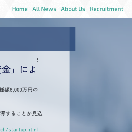
Home
All News
About Us
Recruitment
資金」によ
額8,000万円の
導することが見込
rch/startup.html