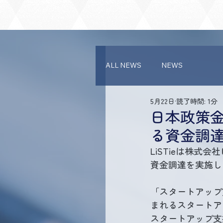
ALL NEWS
NEWS
5月22日
読了時間: 1分
日本政策
る資金調
LiSTieは株式
資金調達を実施し
「スタートアップ
まれるスタートア
スタートアップ支