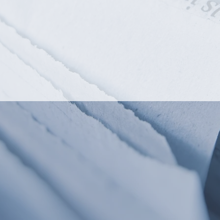
ch
第三者割当増資による資金調
F
グラ
達を実施
ま