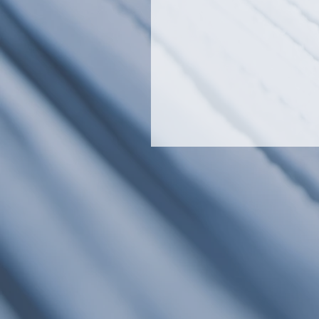
LiSTie、東京都「SusHi Te
Global 成長加速支援プロ
ム（第1期）」に採択