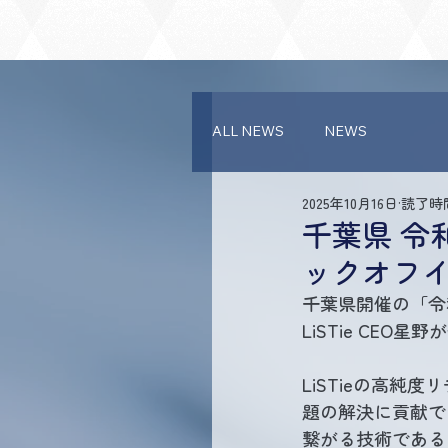
ALL NEWS
NEWS
2025年10月16日
読了時間
千葉県 令
ックオフ
千葉県開催の「令
LiSTie CEO
LiSTieの高
題の解決に貢献で
繋がる技術である