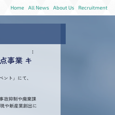
Home
All News
About Us
Recruitment
点事業 キ
ベント」にて、
大事故抑制や廃棄課
現や新産業創出に