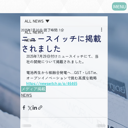
MENU
ALL NEWS
2025年7月30日
読了時間: 1分
ALL NEWS
ニュースイッチに掲載
NEWS
されました
2025年7月29日付けニュースイッチにて、当
社の開発について掲載されました。
電池再生から核融合発電へ…QST・LiSTie、
オープンイノベーションで挑む高度な戦略
https://newswitch.jp/p/46465
メディア掲載
NEWS