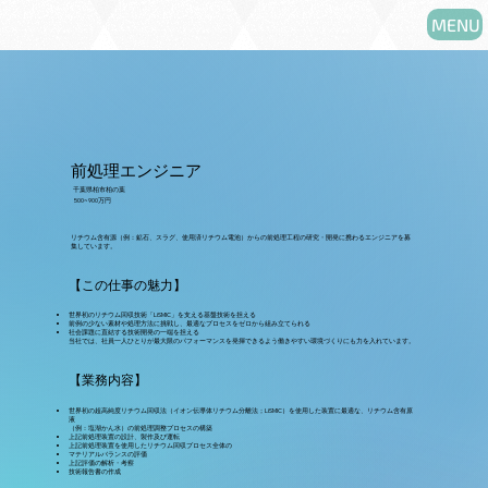
MENU
前処理エンジニア
千葉県柏市柏の葉
500~900万円
リチウム含有源（例：鉱石、スラグ、使用済リチウム電池）からの前処理工程の研究・開発に携わるエンジニアを募
集しています。
​【この仕事の魅力】
世界初のリチウム回収技術「LiSMIC」を支える基盤技術を担える
前例の少ない素材や処理方法に挑戦し、最適なプロセスをゼロから組み立てられる
社会課題に直結する技術開発の一端を担える
当社では、社員一人ひとりが最大限のパフォーマンスを発揮できるよう働きやすい環境づくりにも力を入れています。
【業務内容】
世界初の超高純度リチウム回収法（イオン伝導体リチウム分離法；LiSMIC）を使用した装置に最適な、リチウム含有原
液
（例：塩湖かん水）の前処理調整プロセスの構築
上記前処理装置の設計、製作及び運転
上記前処理装置を使用したリチウム回収プロセス全体の
マテリアルバランスの評価
上記評価の解析・考察
技術報告書の作成